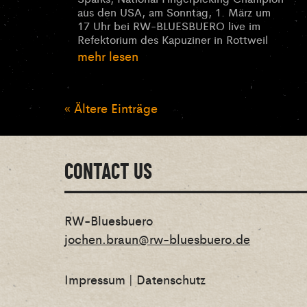
aus den USA, am Sonntag, 1. März um
17 Uhr bei RW-BLUESBUERO live im
Refektorium des Kapuziner in Rottweil
mehr lesen
« Ältere Einträge
CONTACT US
RW-Bluesbuero
jochen.braun@rw-bluesbuero.de
Impressum
|
Datenschutz