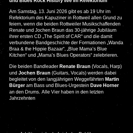
und Blues Rock History live im Refektorium
Am Samstag, 13. Juni 2026 gibt es ab 19 Uhr im
Refektorium des Kapuziner in Rottweil allen Grund zu
feiern, wenn die beiden Rottweiler Musikschaffenden
Renate und Jochen Braun das 30-jährige Jubiläum
ihrer ersten CD „The Spirit of CAR“ und die damit
verbundene Bandgeschichte der Formationen „Wanda
Braa & the Hippie Bazaar“, „Blue Mama’s Blue
Kitchen“ und „Mama’s Blues Operators“ zelebrieren.
Die beiden Bandleader
Renate Braun
(Vocals, Harp)
und
Jochen Braun
(Guitars, Vocals) werden dabei
begleitet von den langjährigen Weggefährten
Martin
Bürger
am Bass und Blues-Urgestein
Dave Horner
an den Drums.
Alle Vier haben in den letzten
Jahrzehnten
mit vielen internationalen Größen wie der
Rocklegende Man, Jim Kahr, Guitar Crusher, Blue
Deal, Danny Bryant oder den Ladies des „Blues
Caravan“ Deborah Coleman, Candye Kane und Dani
Wilde die Bühne geteilt.