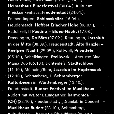
Heimathaus Bluesfestival
(30.04.), Kultur im
Freudenstadt
Kreiskrankenhaus,
(24.04.),
Schlosskeller
Emmendingen,
(16.06.),
Hoffest Erlacher Höhe
Freudenstadt,
(08.07.),
Il Postino – Blues-Nacht
Radolfzell,
(17.08.),
De Bäre
Jazzclub
Deisslingen,
(07.09.), Reutlingen,
in der Mitte
Alte Kanzlei –
(08.09.), Freudenstadt,
Kneipen-Nacht
Privatfete
(29.09.), Rottweil,
Stellwerk
(05.10.), Schelklingen,
– Acoustic Blue
Stadtschloss
Mama Duo (06.10.), Lichtenfels,
Jazzclub im Hopfensack
(11.10.), Mülheim/Ruhr,
Schramberger
(12.10.), Schramberg, 1.
Kulturbesen
im Württemberger (13.10.),
Rudert-Festival im Musikhaus
Freudenstadt,
harmonica
Rudert mit Walter Baumgartner,
(CH)
(22.10.), Freudenstadt, „Drumlab in Concert“ –
Musikhaus Rudert
(28.10.), Schramberg,
Acoustic Blue Mama
Kulturbesen –
(23.11.),