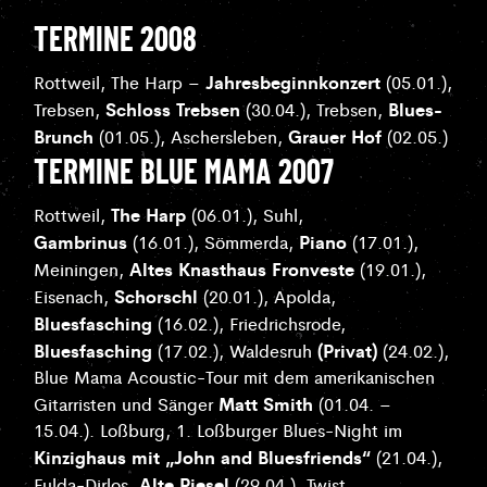
TERMINE 2008
Jahresbeginnkonzert
Rottweil, The Harp –
(05.01.),
Schloss Trebsen
Blues-
Trebsen,
(30.04.), Trebsen,
Brunch
Grauer Hof
(01.05.), Aschersleben,
(02.05.)
TERMINE BLUE MAMA 2007
The Harp
Rottweil,
(06.01.), Suhl,
Gambrinus
Piano
(16.01.), Sömmerda,
(17.01.),
Altes Knasthaus Fronveste
Meiningen,
(19.01.),
Schorschl
Eisenach,
(20.01.), Apolda,
Bluesfasching
(16.02.), Friedrichsrode,
Bluesfasching
(Privat)
(17.02.), Waldesruh
(24.02.),
Blue Mama Acoustic-Tour mit dem amerikanischen
Matt Smith
Gitarristen und Sänger
(01.04. –
15.04.).
Loßburg, 1. Loßburger Blues-Night im
Kinzighaus mit „John and Bluesfriends“
(21.04.),
Alte Piesel
Fulda-Dirlos,
(29.04.), Twist,