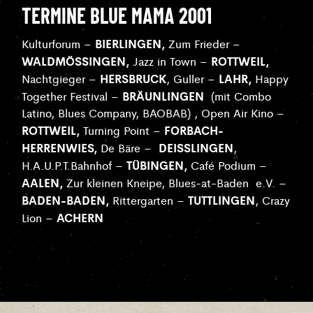
TERMINE BLUE MAMA 2001
BIERLINGEN,
Kulturforum –
Zum Frieder –
WALDMÖSSINGEN,
ROTTWEIL,
Jazz in Town –
HERSBRUCK
LAHR,
Nachtgieger –
, Guller –
Happy
BRÄUNLINGEN
Together Festival –
(mit Combo
Latino, Blues Company, BAOBAB) , Open Air Kino –
ROTTWEIL,
FORBACH-
Turning Point –
HERRENWIES,
DEISSLINGEN
De Bäre –
,
TÜBINGEN,
H.A.U.P.T.Bahnhof –
Café Podium –
AALEN,
Zur kleinen Kneipe, Blues-at-Baden
e.V. –
BADEN-BADEN,
TUTTLINGEN
Rittergarten –
, Crazy
ACHERN
Lion –