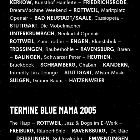
KERKOW
FRIEDRICHSRODE
, Kunsthof Hainleite –
,
ROTTWEIL
DreamMachine Weekend –
, Marktplatz
BAD NEUSTADT/SAALE
Openair –
, Cassiopeia –
STUTTGART
, Die Möbelmacher –
UNTERKRUMBACH
, Neckartal Openair –
ROTTWEIL
ENGEN
, Zum Trödler –
, Bluesfabrik –
TROSSINGEN
RAVENSBURG
, Räuberhöhle –
, Bären
BALINGEN
HEUTHEN
–
, Schwarzer Peter –
,
SCHRAMBERG
KANDERN
Bruckbeck –
, ChaBah –
,
STUTTGART
Intercity Jazz Lounge –
, Mister Music –
SULGEN
HATZENWEIER
, Grüner Baum –
TERMINE BLUE MAMA 2005
ROTTWEIL,
The Harp –
Jazz & Dogs im E-Werk –
FREIBURG,
RAVENSBURG,
Räuberhöhle –
De Bäre
DEISSLINGEN,
EMMENDINGEN,
–
Schlosskeller –