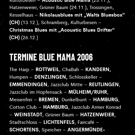
Hatzenweier, Grüner Baum
(24.11.),
Trossingen,
Nikolausblues mit „Walt´s Bluesbox“
Kesselhaus –
(CH)
(13.12.), Schramberg, Kulturbesen –
Christmas Blues mit „Acoustic Blues Drifter“
(CH)
(26.12.)
TERMINE BLUE MAMA 2006
ROTTWEIL
KANDERN,
The Harp –
, ChaBah –
DENZLINGEN,
Humpen –
Schlosskeller –
EMMENDINGEN
REUTLINGEN
, Jazzclub Mitte –
,
MÜLHEIM/RUHR
Jazzclub im Hopfensack –
,
BREMEN
HAMBURG
Meisenfrei –
, Dunkelbunt –
,
HAMBURG
Cotton Club –
, Jazzclub Armer Konrad
WEINSTADT
HATZENWEIER
–
, Grüner Baum –
,
LICHTENFELS
Stadtschloss –
, Faircafé –
SCHORTENS
ANGERMÜNDE-
, Speicher –