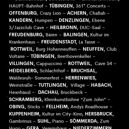
TÜBINGEN,
HAUPT-Bahnhof –
361° Concerts –
OFFENBURG
ACHERN,
, Crazy Lion –
ChaBah –
KANDERN,
DENZLINGEN,
Humpen –
Ebene
HEILBRONN,
3/Jazzclub Cave –
DUC-Saal –
FREUDENBURG,
BALINGEN,
Bären –
Kultur im
FREUDENSTADT,
Krankenhaus –
La Tasse –
ROTTWEIL,
NEUFFEN,
Burg Hohenneuffen –
Club
TÜBINGEN,
Voltaire –
Beethovenkeller –
VILLINGEN,
ROTTWEIL,
Cappuccino –
Cave 54 –
HEIDELBERG,
BRUCHSAL,
Schlachthof –
HERRENWIES,
Waldesruh- Sommerfest –
TUTTLINGEN,
HABACH,
Weinstraße –
Village –
DACHAU,
Hexnhäusl –
Bruckbeck –
SCHRAMBERG,
Kleinkunstbühne “Zum John” –
OBING,
FELLHEIM,
Sticks –
Andy´s Roadhouse –
KUPPENHEIM,
HERSBRUCK,
Kultur im City-Kino,
SUHL,
SÖMMERDA,
Gambrinus –
Piano –
Zum
GERA,
NIEDERZIMMERN,
Hugo –
Vereinshaus –