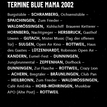
TERMINE BLUE MAMA 2002
SCHRAMBERG
Burgstüble –
, Ochsenstüble –
SPAICHINGEN,
Zum Frieder –
WALDMÖSSINGEN,
Kühlschiff
Brauerei Ketterer –
HORNBERG,
HERSBRUCK,
Nachtgieger –
Gasthof
GUTACH,
Löwen –
Mister Music (Tag der offenen
SULGEN,
ROTTWEIL,
Tür) –
Open Air Kino –
Haus
LÜTZENHARDT,
des Gastes –
Robinson Open Air –
KANDERN,
DUNNINGEN,
Eumel-Fest –
ZEPFENHAN,
Jungbrunnental –
Dorfhock –
DUNNINGEN,
ROTTWEIL,
Zur Flasche –
Crazy Lion
ACHERN,
BRÄUNLINGEN,
–
Bregtäler –
Club Pan
HEILBRONN,
WALDMÖSSINGEN,
–
Zum Frieder –
HORB-MÜHRINGEN,
Café AmErika –
Musikbar
ROTTWEIL
APO (Alte Post) –