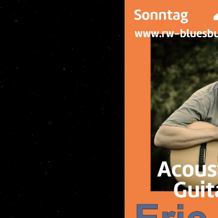
um 17 Uhr einer der
anischen Akustik-
Fingerpicking
ustikgitarristen in den
ottweil.
rium für interessierte
h von diesem erfahrenen
 einführen zu lassen, und
ssischer Musik
rns zu lernen.
Zuhörer durch die
chen Know-How und großer
ette, auf der sich neben
Gitarrenklang, aber auch
mer bestrebt, die Tiefe
Respekt vor der
ft er seine ganz eigene,
beeinflusst von den