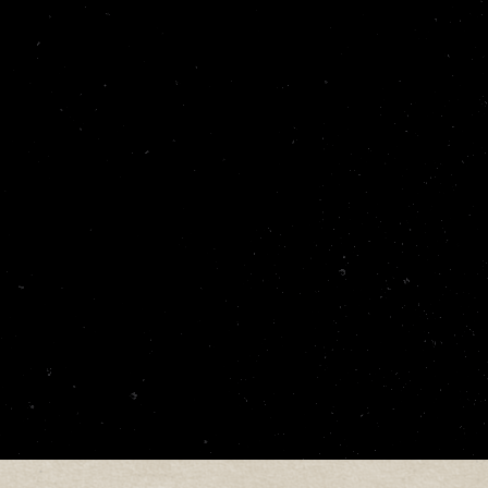
Pickings von Rev. Gary Davis oder Mississippi Jo
geschulten Stimme konnte er nicht nur zahlreich
gewinnen, sondern überzeugt seine Zuhörer und
der ganzen Welt mit seinen Kompositionen und se
des Fingerstyle-Gitarrenspiels jenseits aller Klisc
Die Fans außergewöhnlicher Gitarrenmusik in Na
dieses ganz besondere Ereignis sicher nicht entg
können im Vorverkauf bei der Musikbox Rottweil 
Workshopteilnehmende erhalten eine Ermäßigun
Für den Workshop wird um rechtzeitige telefo
0173/3026042 gebeten.