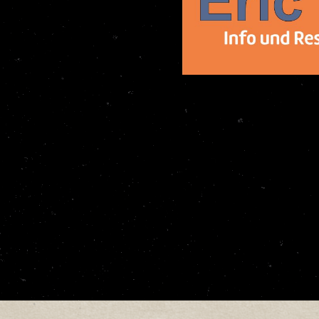
hn Hurt, und seiner
e Auszeichnungen
 Workshop-Teilnehmer auf
iner ganz eigenen Vision
hees.
h und Fern werden sich
ehen lassen. Karten
erworben werden.
g!
nische Buchung unter