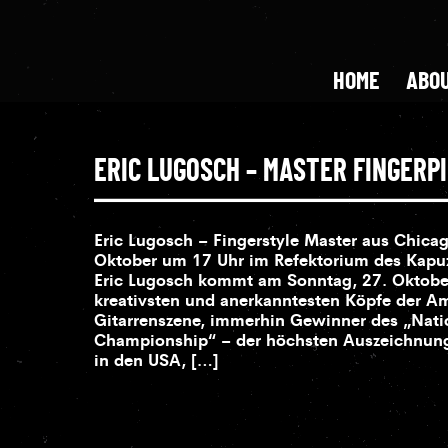
HOME
ABOU
ERIC LUGOSCH – MASTER FINGERP
Eric Lugosch – Fingerstyle Master aus Chica
Oktober um 17 Uhr im Refektorium des Kapuzi
Eric Lugosch kommt am Sonntag, 27. Oktober
kreativsten und anerkanntesten Köpfe der A
Gitarrenszene, immerhin Gewinner des „Nati
Championship“ – der höchsten Auszeichnung 
in den USA, […]
Eric Lugosch – Fingerstyle Master aus Chicag
Oktober um 17 Uhr im Refektorium des Kapuzine