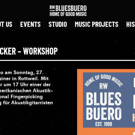
T US
EVENTS
STUDIO
MUSIC PROJECTS
HI
ICKER – WORKSHOP
go am Sonntag, 27.
ner in Rottweil. Mit
 um 17 Uhr einer der
merikanischen Akustik-
onal Fingerpicking
für Akustikgitarristen
o am Sonntag, 27.
r in Rottweil.