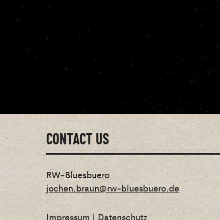
CONTACT US
RW-Bluesbuero
jochen.braun@rw-bluesbuero.de
Impressum
|
Datenschutz