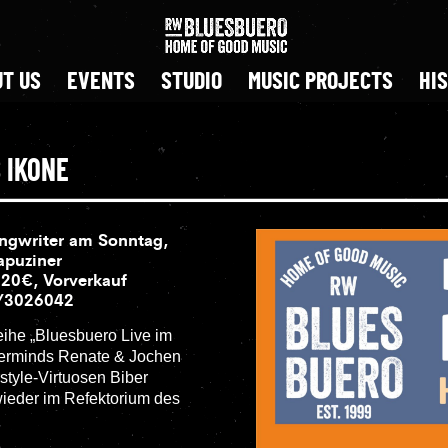
T US
EVENTS
STUDIO
MUSIC PROJECTS
HI
 IKONE
ongwriter am Sonntag,
apuziner
 20€, Vorverkauf
3/3026042
ihe „Bluesbuero Live im
sterminds Renate & Jochen
style-Virtuosen Biber
ieder im
Refektorium des