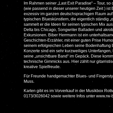
Im Rahmen seiner „Last Exit Paradise“ – Tour, so 
(wie passend in dieser unserer heutigen Zeit ) ist
exzessiv im ganzen deutschsprachigen Raum auf T
typischen Blueskünstlern, die eigentlich ständig „o
sammelt er die Ideen für seinen typischen Mix a
Delta bis Chicago, Songwriter Balladen und akrob
Exkursionen. Biber Herrmann ist ein unterhaltsam
Geschichten-Erzähler, mit einer guten Prise Humor
seinem erfolgreichen Leben seine Bodenhaftung b
Konzerte sind ein sehr kurzweiliges Unterfangen,
seine „unsichtbare Band“ im Gepäck. Diese komm
technische Gimmicks aus. Hier zählt nur gitarrist
kreative Spielfreude.
Für Freunde handgemachter Blues- und Fingerstyl
Muss.
Karten gibt es im Vorverkauf in der Musikbox Rott
0173/3026042 sowie weitere Infos unter www.rw-