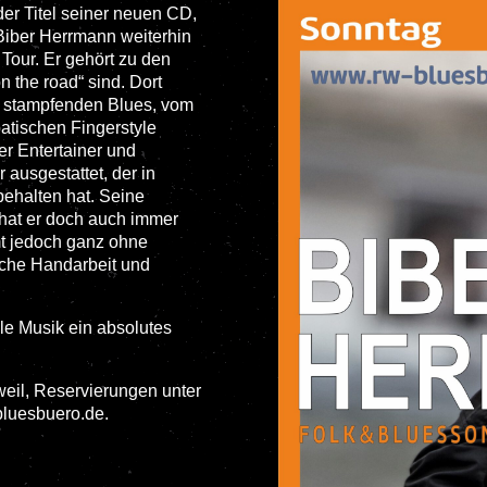
der Titel seiner neuen CD,
 Biber Herrmann weiterhin
our. Er gehört zu den
n the road“ sind. Dort
us stampfenden Blues, vom
atischen Fingerstyle
er Entertainer und
 ausgestattet, der in
ehalten hat. Seine
 hat er doch auch immer
t jedoch ganz ohne
ische Handarbeit und
e Musik ein absolutes
weil, Reservierungen unter
bluesbuero.de.